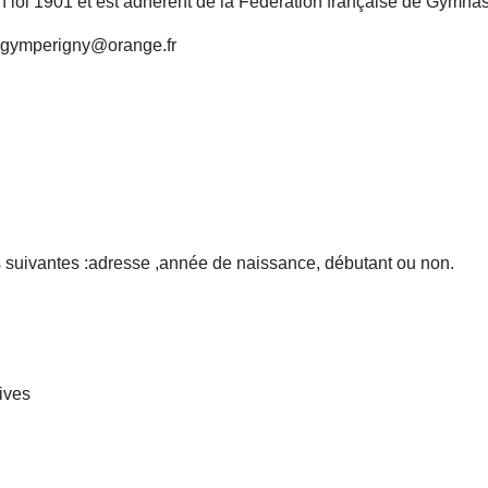
 loi 1901 et est adhérent de la Fédération française de Gymna
t.gymperigny@orange.fr
s suivantes :adresse ,année de naissance, débutant ou non.
ives